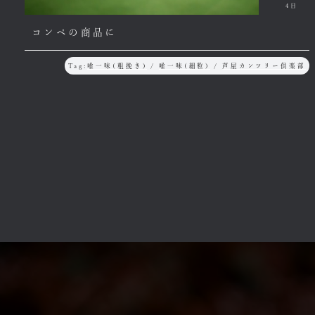
4日
コンペの商品に
Tag:
唯一味(粗挽き)
/
唯一味(細粒)
/
芦屋カンツリー倶楽部