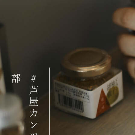
#
芦
屋
カ
ン
ツ
リ
ー
倶
楽
部