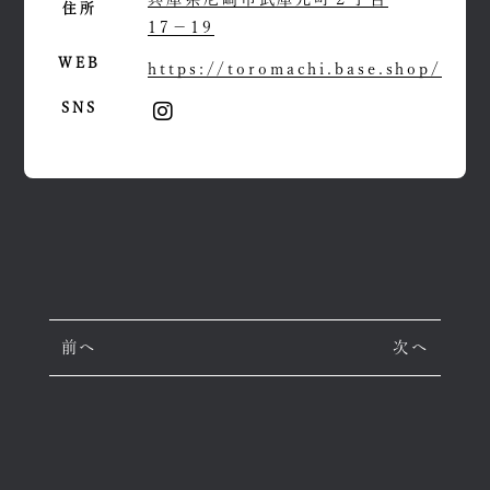
住所
17−19
WEB
https://toromachi.base.shop/
SNS
前へ
次へ