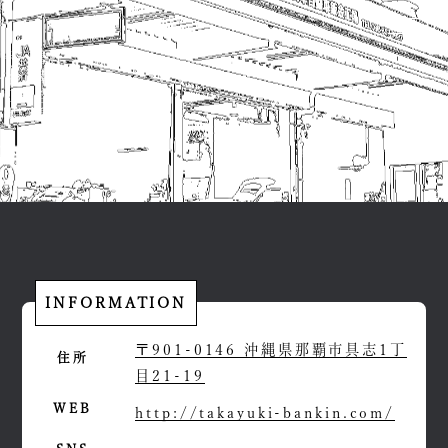
場
高
幸
自
動
車
板
金
工
INFORMATION
〒901-0146 沖縄県那覇市具志1丁
住所
目21-19
WEB
http://takayuki-bankin.com/