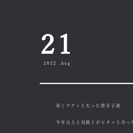
21
2022 .Aug
赤くプクッと太った唐辛子達
今年は土と気候とがピタッと合っ