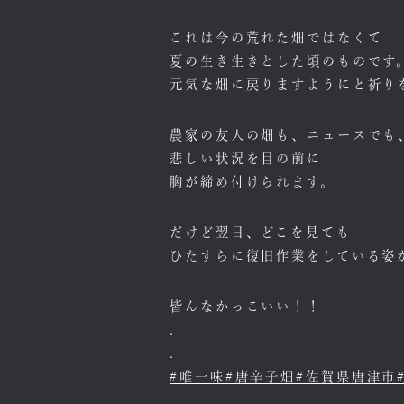
これは今の荒れた畑ではなくて
夏の生き生きとした頃のものです
元気な畑に戻りますようにと祈り
農家の友人の畑も、ニュースでも
悲しい状況を目の前に
胸が締め付けられます。
だけど翌日、どこを見ても
ひたすらに復旧作業をしている姿
皆んなかっこいい！！
.
.
#唯一味
#唐辛子畑
#佐賀県唐津市