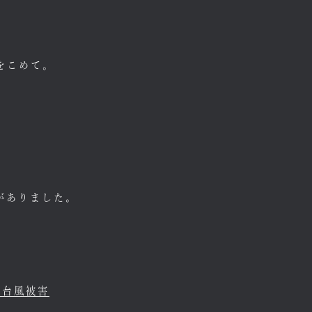
。
をこめて。
、
がありました。
#台風被害