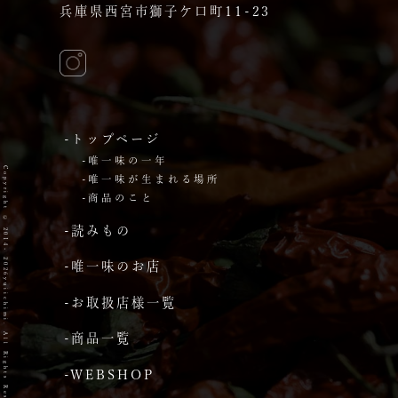
兵庫県西宮市獅子ケ口町11-23
-トップページ
-唯一味の一年
Copyright © 2014- 2026yuiichimi. All Rights Reserved.
-唯一味が生まれる場所
-商品のこと
-読みもの
-唯一味のお店
-お取扱店様一覧
-商品一覧
-WEBSHOP