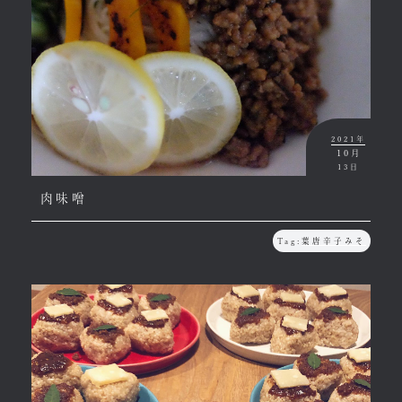
2021年
10月
13日
肉味噌
Tag:
葉唐辛子みそ