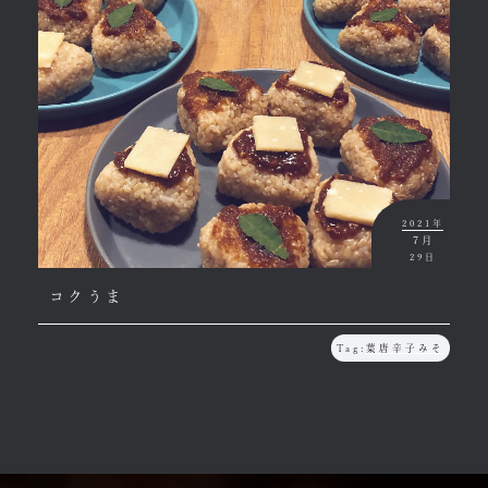
2021年
7月
29日
コクうま
Tag:
葉唐辛子みそ