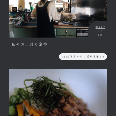
2024年
1月
6日
私のお正月の定番
Tag:
ばあちゃん
/
葉唐辛子みそ